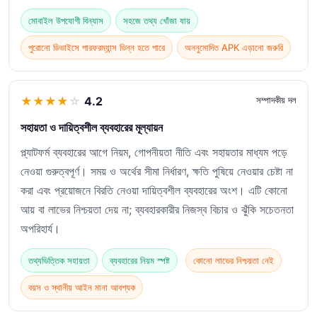
মোবাইল উপযোগী বিন্যাস
সহজে তথ্য খোঁজা যায়
পুরোনো ডিভাইসে পারফরম্যান্স ভিন্ন হতে পারে
অননুমোদিত APK এড়ানো জরুরি
★
★
★
★
☆
4.2
সম্পাদকীয় দল
সহায়তা ও দায়িত্বশীল ব্যবহারের মূল্যায়ন
প্ল্যাটফর্ম ব্যবহারের আগে নিয়ম, গোপনীয়তা নীতি এবং সহায়তার মাধ্যম পড়ে
নেওয়া গুরুত্বপূর্ণ। সময় ও অর্থের সীমা নির্ধারণ, ক্ষতি পুষিয়ে নেওয়ার চেষ্টা না
করা এবং প্রয়োজনে বিরতি নেওয়া দায়িত্বশীল ব্যবহারের অংশ। এটি কোনো
আয় বা লাভের নিশ্চয়তা দেয় না; ব্যবহারকারীর নিজস্ব বিচার ও ঝুঁকি সচেতনতা
অপরিহার্য।
তথ্যভিত্তিক সহায়তা
ব্যবহারের নিয়ম স্পষ্ট
কোনো লাভের নিশ্চয়তা নেই
বয়স ও স্থানীয় আইন মানা আবশ্যক