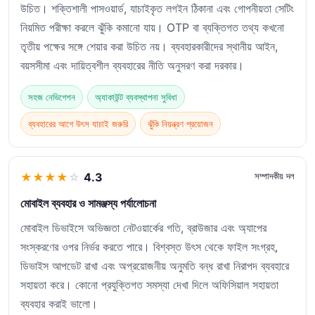
উচিত। শক্তিশালী পাসওয়ার্ড, যাচাইকৃত লগইন ঠিকানা এবং গোপনীয়তা সেটিং
নিয়মিত পরীক্ষা করলে ঝুঁকি কমানো যায়। OTP বা ব্যক্তিগত তথ্য কখনো
তৃতীয় পক্ষের সঙ্গে শেয়ার করা উচিত নয়। ব্যবহারকারীদের স্থানীয় আইন,
বয়সসীমা এবং দায়িত্বশীল ব্যবহারের নীতি অনুসরণ করা দরকার।
সহজ নেভিগেশন
অ্যাকাউন্ট ব্যবস্থাপনা সুবিধা
ব্যবহারের আগে উৎস যাচাই জরুরি
ঝুঁকি নিয়ন্ত্রণ প্রয়োজন
★
★
★
★
☆
4.3
সম্পাদকীয় দল
মোবাইল ব্যবহার ও সামঞ্জস্য পর্যালোচনা
মোবাইল ডিভাইসে অভিজ্ঞতা নেটওয়ার্কের গতি, ব্রাউজার এবং অ্যাপের
সংস্করণের ওপর নির্ভর করতে পারে। বিশ্বস্ত উৎস থেকে ফাইল সংগ্রহ,
ডিভাইস আপডেট রাখা এবং অপ্রয়োজনীয় অনুমতি বন্ধ রাখা নিরাপদ ব্যবহারে
সহায়তা করে। কোনো প্রযুক্তিগত সমস্যা দেখা দিলে অফিসিয়াল সহায়তা
ব্যবহার করাই ভালো।