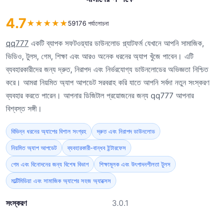
4.7
★
★
★
★
★
59176 পর্যালোচনা
qq777
একটি ব্যাপক সফটওয়্যার ডাউনলোড প্ল্যাটফর্ম যেখানে আপনি সামাজিক,
ভিডিও, টুলস, গেম, শিক্ষা এবং আরও অনেক ধরনের অ্যাপ খুঁজে পাবেন। এটি
ব্যবহারকারীদের জন্য দ্রুত, নিরাপদ এবং নির্ভরযোগ্য ডাউনলোডের অভিজ্ঞতা নিশ্চিত
করে। আমরা নিয়মিত অ্যাপ আপডেট সরবরাহ করি যাতে আপনি সর্বদা নতুন সংস্করণ
ব্যবহার করতে পারেন। আপনার ডিজিটাল প্রয়োজনের জন্য qq777 আপনার
বিশ্বস্ত সঙ্গী।
বিভিন্ন ধরনের অ্যাপের বিশাল সংগ্রহ
দ্রুত এবং নিরাপদ ডাউনলোড
নিয়মিত অ্যাপ আপডেট
ব্যবহারকারী-বান্ধব ইন্টারফেস
গেম এবং বিনোদনের জন্য বিশেষ বিভাগ
শিক্ষামূলক এবং উৎপাদনশীলতা টুলস
মাল্টিমিডিয়া এবং সামাজিক অ্যাপের সহজ অ্যাক্সেস
সংস্করণ
3.0.1