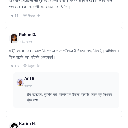
মোবাইলে পেজগুলো পরিষ্কারভাবে দেখা যাচ্ছে। লগইন তথ্য ও OTP কারও সঙ্গে
শেয়ার না করার পরামর্শটি সবার মনে রাখা উচিত।
💬 উত্তর দিন
♥ 11
Rahim D.
2 দিন আগে
সাইট ব্যবহার করার আগে নিরাপত্তা ও গোপনীয়তা নীতিগুলো পড়ে নিয়েছি। অফিসিয়াল
লিংক যাচাই করা সত্যিই গুরুত্বপূর্ণ।
💬 উত্তর দিন
♥ 13
Arif B.
গতকাল
ঠিক বলেছেন, বুকমার্ক করা অফিসিয়াল ঠিকানা ব্যবহার করলে ভুল লিংকের
ঝুঁকি কমে।
Karim H.