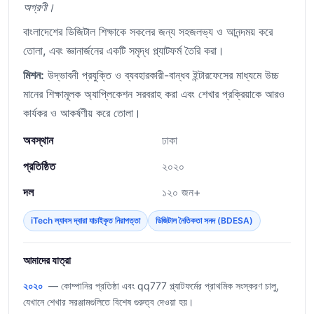
অগ্রণী।
বাংলাদেশের ডিজিটাল শিক্ষাকে সকলের জন্য সহজলভ্য ও আনন্দময় করে
তোলা, এবং জ্ঞানার্জনের একটি সমৃদ্ধ প্ল্যাটফর্ম তৈরি করা।
মিশন:
উদ্ভাবনী প্রযুক্তি ও ব্যবহারকারী-বান্ধব ইন্টারফেসের মাধ্যমে উচ্চ
মানের শিক্ষামূলক অ্যাপ্লিকেশন সরবরাহ করা এবং শেখার প্রক্রিয়াকে আরও
কার্যকর ও আকর্ষণীয় করে তোলা।
অবস্থান
ঢাকা
প্রতিষ্ঠিত
২০২০
দল
১২০ জন+
iTech ল্যাবস দ্বারা যাচাইকৃত নিরাপত্তা
ডিজিটাল নৈতিকতা সনদ (BDESA)
আমাদের যাত্রা
২০২০
— কোম্পানির প্রতিষ্ঠা এবং qq777 প্ল্যাটফর্মের প্রাথমিক সংস্করণ চালু,
যেখানে শেখার সরঞ্জামগুলিতে বিশেষ গুরুত্ব দেওয়া হয়।