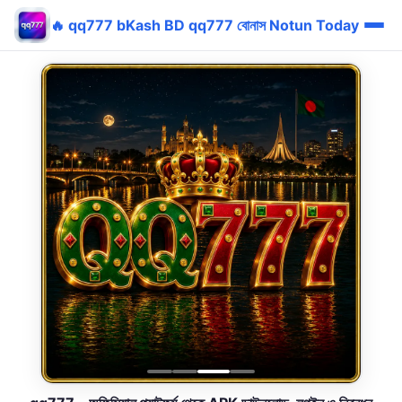
🔥 qq777 bKash BD qq777 বোনাস Notun Today