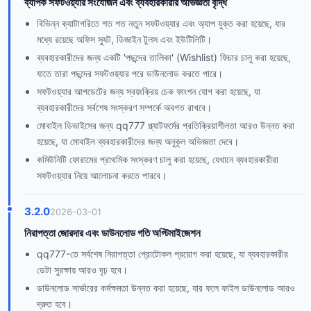
ব্যাপক সফটওয়্যার সংযোজন এবং ব্যবহারকারীর অভিজ্ঞতা বৃদ্ধি
বিভিন্ন ক্যাটাগরিতে শত শত নতুন সফটওয়্যার এবং অ্যাপ যুক্ত করা হয়েছে, যার
মধ্যে রয়েছে অফিস স্যুট, ডিজাইন টুলস এবং ইউটিলিটি।
ব্যবহারকারীদের জন্য একটি 'পছন্দের তালিকা' (Wishlist) ফিচার চালু করা হয়েছে,
যাতে তারা পছন্দের সফটওয়্যার পরে ডাউনলোড করতে পারে।
সফটওয়্যার আপডেটের জন্য স্বয়ংক্রিয় চেক ফাংশন যোগ করা হয়েছে, যা
ব্যবহারকারীদের সর্বশেষ সংস্করণ সম্পর্কে অবগত রাখবে।
মোবাইল ডিভাইসের জন্য qq777 প্ল্যাটফর্মের প্রতিক্রিয়াশীলতা আরও উন্নত করা
হয়েছে, যা মোবাইল ব্যবহারকারীদের জন্য অনুকূল অভিজ্ঞতা দেবে।
কমিউনিটি ফোরামের প্রাথমিক সংস্করণ চালু করা হয়েছে, যেখানে ব্যবহারকারীরা
সফটওয়্যার নিয়ে আলোচনা করতে পারবে।
3.2.0
2026-03-01
নিরাপত্তা জোরদার এবং ডাউনলোড গতি অপ্টিমাইজেশন
qq777-তে সর্বশেষ নিরাপত্তা প্রোটোকল প্রয়োগ করা হয়েছে, যা ব্যবহারকারীর
ডেটা সুরক্ষায় আরও দৃঢ় হবে।
ডাউনলোড সার্ভারের কর্মক্ষমতা উন্নত করা হয়েছে, যার ফলে ফাইল ডাউনলোড আরও
দ্রুত হবে।